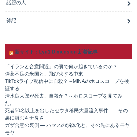
話題の人
雑記
新サイト：Lyu1 Dimension 新着記事
「イランと合意間近」の裏で何が起きているのか？——
弾薬不足の米国と、飛び火する中東
TikTokライブ配信中に自殺？～MINAのホロスコープを検
証する
清水良太郎が死去、自殺か？～ホロスコープを見てみ
た。
死者50名以上を出したセウタ移民大量流入事件——その
裏に潜むキナ臭さ
ガザ合意の裏側 ― ハマスの弱体化と、その先にあるモヤ
モヤ