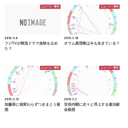
ニュース・事件
ニュース・事件
2012.9.8
2015.3.10
フジTVが韓流ドラマ放映を止め
オウム真理教は今も生きている？
た？
ニュース・事件
ニュース・事件
2015.5.13
2015.3.3
加藤茶に相変わらずつきまとう疑
安倍内閣に次々と浮上する違法献
惑
金疑惑