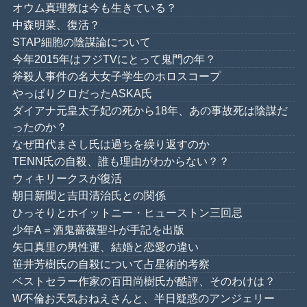
オウム真理教は今も生きている？
中森明菜、復活？
STAP細胞の陰謀論について
今年2015年はフジTVにとって鬼門の年？
斧殺人事件の名大女子学生のホロスコープ
やっぱりクロだったASKA氏
ダイアナ元皇太子妃の死から18年、あの事故死は陰謀だ
ったのか？
なぜ田代まさし氏は過ちを繰り返すのか
TENN氏の自殺、誰も理由がわからない？？
ウィキリークスが復活
朝日新聞と吉田清治氏との関係
ひっそりとホイットニー・ヒューストン三回忌
少年A＝酒鬼薔薇聖斗が手記を出版
矢口真里の男性運、結婚と恋愛の違い
笹井芳樹氏の自殺について占星術的考察
ベストセラー作家の百田尚樹氏が酷評、そのわけは？
W不倫お天気おねえさんと、半日疑惑のアンジェリー