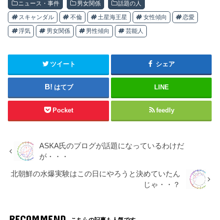
ニュース・事件
男女関係
話題の人
スキャンダル
不倫
土星海王星
女性傾向
恋愛
浮気
男女関係
男性傾向
芸能人
ツイート
シェア
はてブ
LINE
Pocket
feedly
ASKA氏のブログが話題になっているわけだ
が・・・
北朝鮮の水爆実験はこの日にやろうと決めていたん
じゃ・・？
RECOMMEND
こちらの記事も人気です。