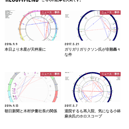
ニュース・事件
ニュース・事件
2016.9.9
2017.5.21
本日より木星が天秤座に
ガリガリガリクソン氏が非難轟々
な件
ニュース・事件
ニュース・事件
2014.9.13
2017.5.7
朝日新聞と木村伊量社長の関係
退院するも再入院、気になる小林
麻央氏のホロスコープ