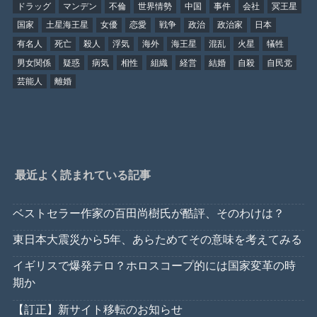
ドラッグ
マンデン
不倫
世界情勢
中国
事件
会社
冥王星
国家
土星海王星
女優
恋愛
戦争
政治
政治家
日本
有名人
死亡
殺人
浮気
海外
海王星
混乱
火星
犠牲
男女関係
疑惑
病気
相性
組織
経営
結婚
自殺
自民党
芸能人
離婚
最近よく読まれている記事
ベストセラー作家の百田尚樹氏が酷評、そのわけは？
東日本大震災から5年、あらためてその意味を考えてみる
イギリスで爆発テロ？ホロスコープ的には国家変革の時
期か
【訂正】新サイト移転のお知らせ