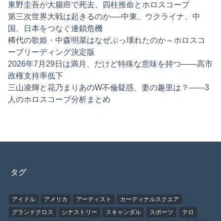
東野圭吾が大腸癌で死去、四柱推命とホロスコープ
第三次世界大戦は起きるのか──中東、ウクライナ、中
国、日本をつなぐ連鎖危機
稀代の歌姫・中森明菜はなぜぶっ壊れたのか～ホロスコ
ープリーディング決定版
2026年7月29日は満月、だけど特殊な意味を持つ——高市
政権支持率低下
三山凌輝と花乃まりあのW不倫疑惑、妻の趣里は？——3
人のホロスコープ分析まとめ
タグ
アイドル
アメリカ
アーティスト
カーディナルスクエア
グランドクロス
シナストリー
スキャンダル
スポーツ
テロ