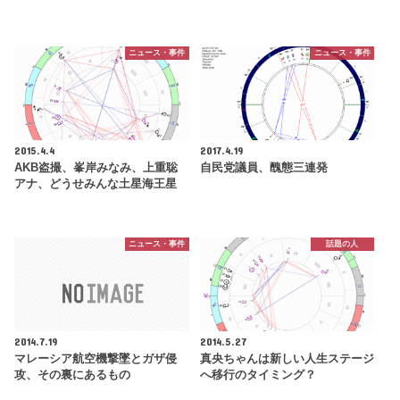
ニュース・事件
ニュース・事件
2015.4.4
2017.4.19
AKB盗撮、峯岸みなみ、上重聡
自民党議員、醜態三連発
アナ、どうせみんな土星海王星
ニュース・事件
話題の人
2014.7.19
2014.5.27
マレーシア航空機撃墜とガザ侵
真央ちゃんは新しい人生ステージ
攻、その裏にあるもの
へ移行のタイミング？