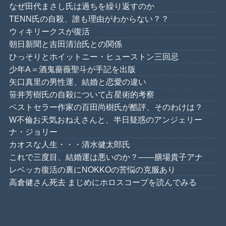
なぜ田代まさし氏は過ちを繰り返すのか
TENN氏の自殺、誰も理由がわからない？？
ウィキリークスが復活
朝日新聞と吉田清治氏との関係
ひっそりとホイットニー・ヒューストン三回忌
少年A＝酒鬼薔薇聖斗が手記を出版
矢口真里の男性運、結婚と恋愛の違い
笹井芳樹氏の自殺について占星術的考察
ベストセラー作家の百田尚樹氏が酷評、そのわけは？
W不倫お天気おねえさんと、半日疑惑のアンジェリー
ナ・ジョリー
カオスな人生・・・清水健太郎氏
これで三度目、結婚運は悪いのか？――膳場貴子アナ
レベッカ復活の裏にNOKKOの苦悩の克服あり
高倉健さん死去 まじめにホロスコープを読んでみる