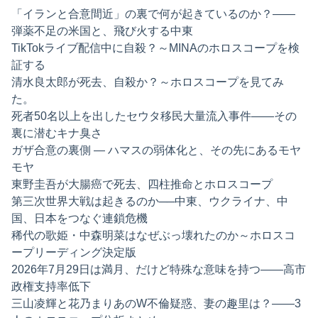
「イランと合意間近」の裏で何が起きているのか？——
弾薬不足の米国と、飛び火する中東
TikTokライブ配信中に自殺？～MINAのホロスコープを検
証する
清水良太郎が死去、自殺か？～ホロスコープを見てみ
た。
死者50名以上を出したセウタ移民大量流入事件——その
裏に潜むキナ臭さ
ガザ合意の裏側 ― ハマスの弱体化と、その先にあるモヤ
モヤ
東野圭吾が大腸癌で死去、四柱推命とホロスコープ
第三次世界大戦は起きるのか──中東、ウクライナ、中
国、日本をつなぐ連鎖危機
稀代の歌姫・中森明菜はなぜぶっ壊れたのか～ホロスコ
ープリーディング決定版
2026年7月29日は満月、だけど特殊な意味を持つ——高市
政権支持率低下
三山凌輝と花乃まりあのW不倫疑惑、妻の趣里は？——3