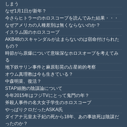
しまう
なぜ1月1日が新年？
今さらヒトラーのホロスコープを読んでみた結果・・・
なぜアメリカの人種差別は無くならないのか？
イスラム国のホロスコープ
AKB48のスキャンダルが止まらないのは宿命付けられた
もの？
時節がら原爆について意味深なホロスオープを考えてみ
る
地下鉄サリン事件と麻原彰晃の占星術的考察
オウム真理教は今も生きている？
中森明菜、復活？
STAP細胞の陰謀論について
今年2015年はフジTVにとって鬼門の年？
斧殺人事件の名大女子学生のホロスコープ
やっぱりクロだったASKA氏
ダイアナ元皇太子妃の死から18年、あの事故死は陰謀だ
ったのか？