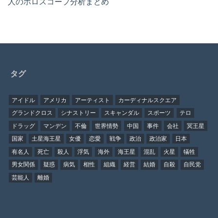
人のホロスコープ分析まとめ
タグ
アイドル
アメリカ
アーティスト
カーディナルスクエア
グランドクロス
シナストリー
スキャンダル
スポーツ
テロ
ドラッグ
マンデン
不倫
世界情勢
中国
事件
会社
冥王星
国家
土星海王星
女優
恋愛
戦争
政治
政治家
日本
有名人
死亡
殺人
浮気
海外
海王星
混乱
火星
犠牲
男女関係
疑惑
病気
相性
組織
経営
結婚
自殺
自民党
芸能人
離婚