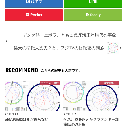
はてブ
LINE
Pocket
feedly
デング熱・エボラ、ともに魚座海王星時代の事象
楽天の移転大丈夫？と、フジTVの移転後の凋落
RECOMMEND
こちらの記事も人気です。
ニュース・事件
男女関係
2016.1.20
2016.6.7
SMAP騒動はまだ終らない
ゲス川谷を超えた？ファンキー加
藤氏のW不倫