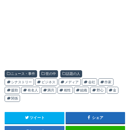
ニュース・事件
世の中
話題の人
シナストリー
ビジネス
メディア
会社
作家
援助
有名人
満月
相性
組織
野心
金
関係
ツイート
シェア