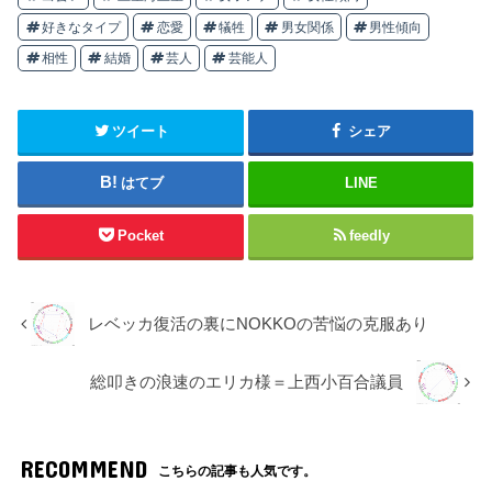
好きなタイプ
恋愛
犠牲
男女関係
男性傾向
相性
結婚
芸人
芸能人
ツイート
シェア
はてブ
LINE
Pocket
feedly
レベッカ復活の裏にNOKKOの苦悩の克服あり
総叩きの浪速のエリカ様＝上西小百合議員
RECOMMEND
こちらの記事も人気です。