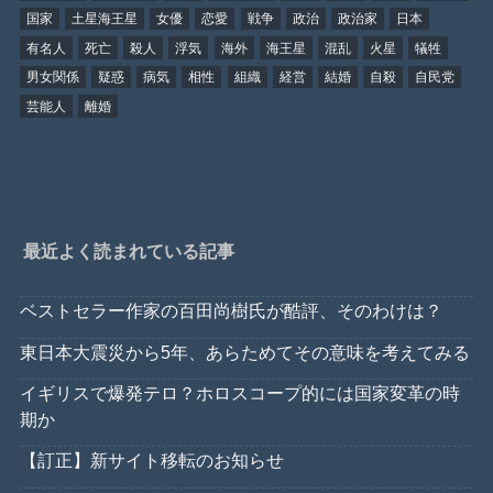
国家
土星海王星
女優
恋愛
戦争
政治
政治家
日本
有名人
死亡
殺人
浮気
海外
海王星
混乱
火星
犠牲
男女関係
疑惑
病気
相性
組織
経営
結婚
自殺
自民党
芸能人
離婚
最近よく読まれている記事
ベストセラー作家の百田尚樹氏が酷評、そのわけは？
東日本大震災から5年、あらためてその意味を考えてみる
イギリスで爆発テロ？ホロスコープ的には国家変革の時
期か
【訂正】新サイト移転のお知らせ