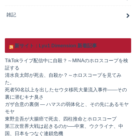
雑記
新サイト：Lyu1 Dimension 新着記事
TikTokライブ配信中に自殺？～MINAのホロスコープを検
証する
清水良太郎が死去、自殺か？～ホロスコープを見てみ
た。
死者50名以上を出したセウタ移民大量流入事件——その
裏に潜むキナ臭さ
ガザ合意の裏側 ― ハマスの弱体化と、その先にあるモヤ
モヤ
東野圭吾が大腸癌で死去、四柱推命とホロスコープ
第三次世界大戦は起きるのか──中東、ウクライナ、中
国、日本をつなぐ連鎖危機