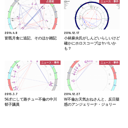
占星術
ニュース・事件
2014.4.8
2016.12.17
皆既月食に追記、そのほか雑記
小林麻央氏がしんどいらしいけど
確かにホロスコープはヤバいか
も？
ニュース・事件
ニュース・事件
2015.3.7
2014.12.27
56才にして路チュー不倫の中川
W不倫お天気おねさんと、反日疑
郁子議員
惑のアンジェリーナ・ジョリー