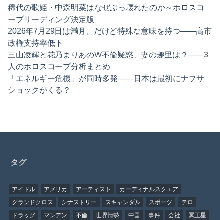
稀代の歌姫・中森明菜はなぜぶっ壊れたのか～ホロスコ
ープリーディング決定版
2026年7月29日は満月、だけど特殊な意味を持つ——高市
政権支持率低下
三山凌輝と花乃まりあのW不倫疑惑、妻の趣里は？——3
人のホロスコープ分析まとめ
「エネルギー危機」が同時多発——日本は最初にナフサ
ショックがくる？
タグ
アイドル
アメリカ
アーティスト
カーディナルスクエア
グランドクロス
シナストリー
スキャンダル
スポーツ
テロ
ドラッグ
マンデン
不倫
世界情勢
中国
事件
会社
冥王星