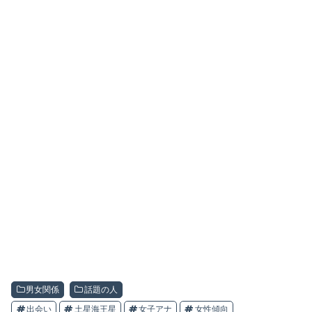
男女関係
話題の人
出会い
土星海王星
女子アナ
女性傾向