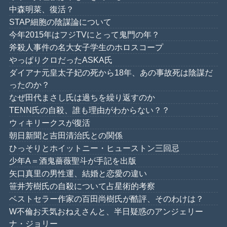
中森明菜、復活？
STAP細胞の陰謀論について
今年2015年はフジTVにとって鬼門の年？
斧殺人事件の名大女子学生のホロスコープ
やっぱりクロだったASKA氏
ダイアナ元皇太子妃の死から18年、あの事故死は陰謀だ
ったのか？
なぜ田代まさし氏は過ちを繰り返すのか
TENN氏の自殺、誰も理由がわからない？？
ウィキリークスが復活
朝日新聞と吉田清治氏との関係
ひっそりとホイットニー・ヒューストン三回忌
少年A＝酒鬼薔薇聖斗が手記を出版
矢口真里の男性運、結婚と恋愛の違い
笹井芳樹氏の自殺について占星術的考察
ベストセラー作家の百田尚樹氏が酷評、そのわけは？
W不倫お天気おねえさんと、半日疑惑のアンジェリー
ナ・ジョリー