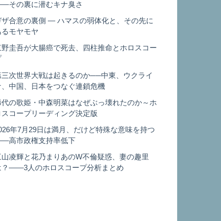
——その裏に潜むキナ臭さ
ガザ合意の裏側 ― ハマスの弱体化と、その先に
あるモヤモヤ
東野圭吾が大腸癌で死去、四柱推命とホロスコー
プ
第三次世界大戦は起きるのか──中東、ウクライ
ナ、中国、日本をつなぐ連鎖危機
稀代の歌姫・中森明菜はなぜぶっ壊れたのか～ホ
ロスコープリーディング決定版
2026年7月29日は満月、だけど特殊な意味を持つ
——高市政権支持率低下
三山凌輝と花乃まりあのW不倫疑惑、妻の趣里
は？——3人のホロスコープ分析まとめ