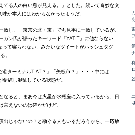
えてる人の白い息が見える。」とした。続いて奇妙な文
の意味か本人にはわからなかったようだ。
一致し、「東京の北・東」でも見事に一致しているが、
ガン氏が語ったキーワード「YATIT」に他ならない
になって寝られない」みたいなツイートがハッシュタグ
いる。
空港ターミナルTIAT？」「矢板市？」・・・中には
測が錯綜し混乱している状態だ。
となると、まあ今は火星が水瓶座に入っているから、日
は言えないのは確かだけど。
演出じゃないの？と勘ぐる人もいるだろうから、一応放