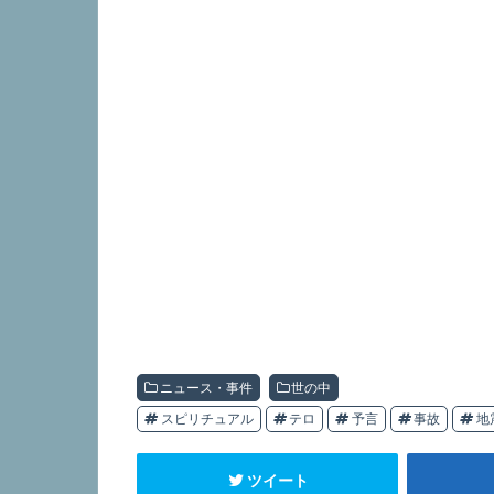
ニュース・事件
世の中
スピリチュアル
テロ
予言
事故
地
ツイート