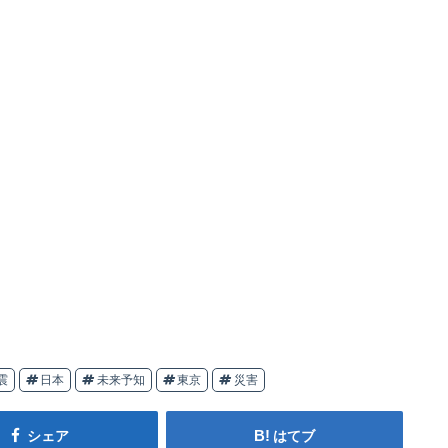
震
日本
未来予知
東京
災害
シェア
はてブ