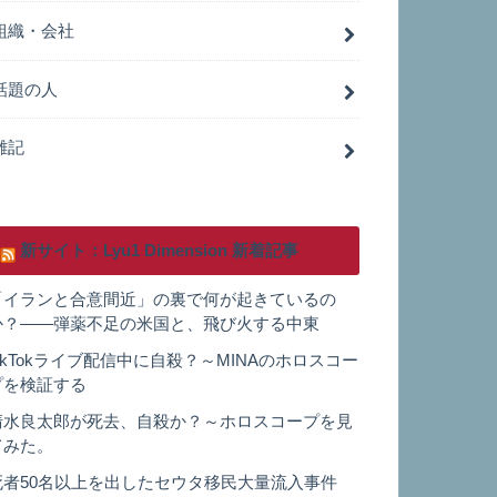
組織・会社
話題の人
雑記
新サイト：Lyu1 Dimension 新着記事
「イランと合意間近」の裏で何が起きているの
か？——弾薬不足の米国と、飛び火する中東
TikTokライブ配信中に自殺？～MINAのホロスコー
プを検証する
清水良太郎が死去、自殺か？～ホロスコープを見
てみた。
死者50名以上を出したセウタ移民大量流入事件