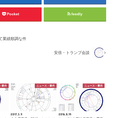
Pocket
feedly
て業績順調な件
安倍・トランプ会談
・事件
ニュース・事件
ニュース・事件
2017.3.9
2016.8.19