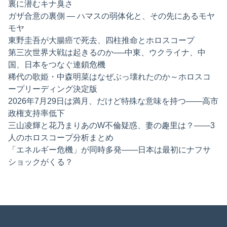
裏に潜むキナ臭さ
ガザ合意の裏側 ― ハマスの弱体化と、その先にあるモヤ
モヤ
東野圭吾が大腸癌で死去、四柱推命とホロスコープ
第三次世界大戦は起きるのか──中東、ウクライナ、中
国、日本をつなぐ連鎖危機
稀代の歌姫・中森明菜はなぜぶっ壊れたのか～ホロスコ
ープリーディング決定版
2026年7月29日は満月、だけど特殊な意味を持つ——高市
政権支持率低下
三山凌輝と花乃まりあのW不倫疑惑、妻の趣里は？——3
人のホロスコープ分析まとめ
「エネルギー危機」が同時多発——日本は最初にナフサ
ショックがくる？