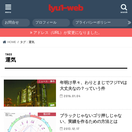
menu
search
お問合せ
プロフィール
プライバシーポリシー
アドレス（URL）が変更になりました。
HOME
タグ : 運気
運気
ニュース・事件
年明け早々、わりとまじでフジTVは
大丈夫なの？っていう件
2016.01.04
世の中
ブラックじゃないゴリ押しじゃな
い、実績を作るための方法とは
2013.12.17