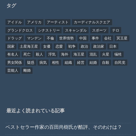
タグ
アイドル
アメリカ
アーティスト
カーディナルスクエア
グランドクロス
シナストリー
スキャンダル
スポーツ
テロ
ドラッグ
マンデン
不倫
世界情勢
中国
事件
会社
冥王星
国家
土星海王星
女優
恋愛
戦争
政治
政治家
日本
有名人
死亡
殺人
浮気
海外
海王星
混乱
火星
犠牲
男女関係
疑惑
病気
相性
組織
経営
結婚
自殺
自民党
芸能人
離婚
最近よく読まれている記事
ベストセラー作家の百田尚樹氏が酷評、そのわけは？