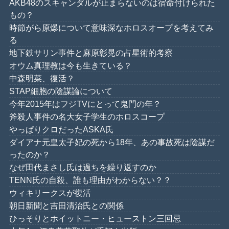
AKB48のスキャンダルが止まらないのは宿命付けられた
もの？
時節がら原爆について意味深なホロスオープを考えてみ
る
地下鉄サリン事件と麻原彰晃の占星術的考察
オウム真理教は今も生きている？
中森明菜、復活？
STAP細胞の陰謀論について
今年2015年はフジTVにとって鬼門の年？
斧殺人事件の名大女子学生のホロスコープ
やっぱりクロだったASKA氏
ダイアナ元皇太子妃の死から18年、あの事故死は陰謀だ
ったのか？
なぜ田代まさし氏は過ちを繰り返すのか
TENN氏の自殺、誰も理由がわからない？？
ウィキリークスが復活
朝日新聞と吉田清治氏との関係
ひっそりとホイットニー・ヒューストン三回忌