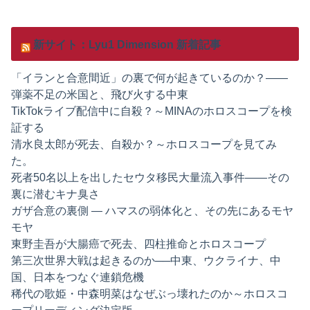
新サイト：Lyu1 Dimension 新着記事
「イランと合意間近」の裏で何が起きているのか？——
弾薬不足の米国と、飛び火する中東
TikTokライブ配信中に自殺？～MINAのホロスコープを検
証する
清水良太郎が死去、自殺か？～ホロスコープを見てみ
た。
死者50名以上を出したセウタ移民大量流入事件——その
裏に潜むキナ臭さ
ガザ合意の裏側 ― ハマスの弱体化と、その先にあるモヤ
モヤ
東野圭吾が大腸癌で死去、四柱推命とホロスコープ
第三次世界大戦は起きるのか──中東、ウクライナ、中
国、日本をつなぐ連鎖危機
稀代の歌姫・中森明菜はなぜぶっ壊れたのか～ホロスコ