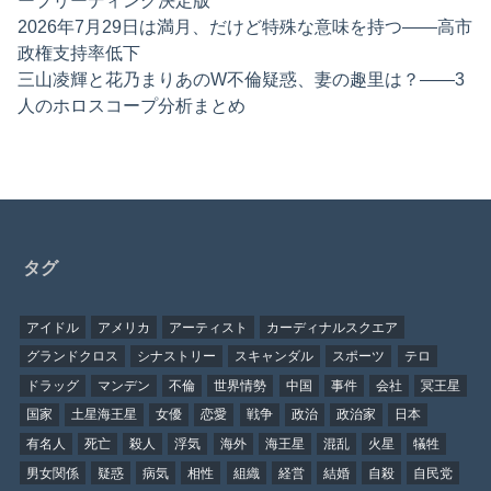
ープリーディング決定版
2026年7月29日は満月、だけど特殊な意味を持つ——高市
政権支持率低下
三山凌輝と花乃まりあのW不倫疑惑、妻の趣里は？——3
人のホロスコープ分析まとめ
タグ
アイドル
アメリカ
アーティスト
カーディナルスクエア
グランドクロス
シナストリー
スキャンダル
スポーツ
テロ
ドラッグ
マンデン
不倫
世界情勢
中国
事件
会社
冥王星
国家
土星海王星
女優
恋愛
戦争
政治
政治家
日本
有名人
死亡
殺人
浮気
海外
海王星
混乱
火星
犠牲
男女関係
疑惑
病気
相性
組織
経営
結婚
自殺
自民党