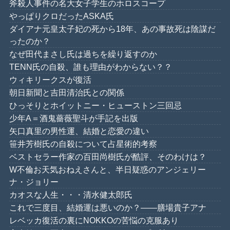
斧殺人事件の名大女子学生のホロスコープ
やっぱりクロだったASKA氏
ダイアナ元皇太子妃の死から18年、あの事故死は陰謀だ
ったのか？
なぜ田代まさし氏は過ちを繰り返すのか
TENN氏の自殺、誰も理由がわからない？？
ウィキリークスが復活
朝日新聞と吉田清治氏との関係
ひっそりとホイットニー・ヒューストン三回忌
少年A＝酒鬼薔薇聖斗が手記を出版
矢口真里の男性運、結婚と恋愛の違い
笹井芳樹氏の自殺について占星術的考察
ベストセラー作家の百田尚樹氏が酷評、そのわけは？
W不倫お天気おねえさんと、半日疑惑のアンジェリー
ナ・ジョリー
カオスな人生・・・清水健太郎氏
これで三度目、結婚運は悪いのか？――膳場貴子アナ
レベッカ復活の裏にNOKKOの苦悩の克服あり