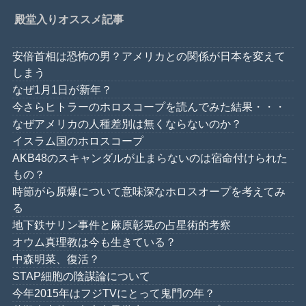
殿堂入りオススメ記事
安倍首相は恐怖の男？アメリカとの関係が日本を変えて
しまう
なぜ1月1日が新年？
今さらヒトラーのホロスコープを読んでみた結果・・・
なぜアメリカの人種差別は無くならないのか？
イスラム国のホロスコープ
AKB48のスキャンダルが止まらないのは宿命付けられた
もの？
時節がら原爆について意味深なホロスオープを考えてみ
る
地下鉄サリン事件と麻原彰晃の占星術的考察
オウム真理教は今も生きている？
中森明菜、復活？
STAP細胞の陰謀論について
今年2015年はフジTVにとって鬼門の年？