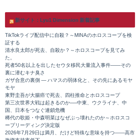
新サイト：Lyu1 Dimension 新着記事
TikTokライブ配信中に自殺？～MINAのホロスコープを検
証する
清水良太郎が死去、自殺か？～ホロスコープを見てみ
た。
死者50名以上を出したセウタ移民大量流入事件——その
裏に潜むキナ臭さ
ガザ合意の裏側 ― ハマスの弱体化と、その先にあるモヤ
モヤ
東野圭吾が大腸癌で死去、四柱推命とホロスコープ
第三次世界大戦は起きるのか──中東、ウクライナ、中
国、日本をつなぐ連鎖危機
稀代の歌姫・中森明菜はなぜぶっ壊れたのか～ホロスコ
ープリーディング決定版
2026年7月29日は満月、だけど特殊な意味を持つ——高市