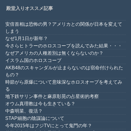
殿堂入りオススメ記事
安倍首相は恐怖の男？アメリカとの関係が日本を変えて
しまう
なぜ1月1日が新年？
今さらヒトラーのホロスコープを読んでみた結果・・・
なぜアメリカの人種差別は無くならないのか？
イスラム国のホロスコープ
AKB48のスキャンダルが止まらないのは宿命付けられた
もの？
時節がら原爆について意味深なホロスオープを考えてみ
る
地下鉄サリン事件と麻原彰晃の占星術的考察
オウム真理教は今も生きている？
中森明菜、復活？
STAP細胞の陰謀論について
今年2015年はフジTVにとって鬼門の年？