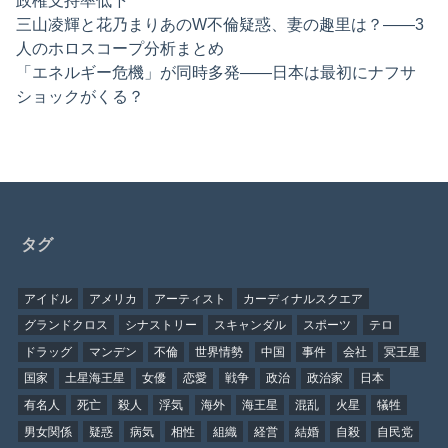
政権支持率低下
三山凌輝と花乃まりあのW不倫疑惑、妻の趣里は？——3
人のホロスコープ分析まとめ
「エネルギー危機」が同時多発——日本は最初にナフサ
ショックがくる？
タグ
アイドル
アメリカ
アーティスト
カーディナルスクエア
グランドクロス
シナストリー
スキャンダル
スポーツ
テロ
ドラッグ
マンデン
不倫
世界情勢
中国
事件
会社
冥王星
国家
土星海王星
女優
恋愛
戦争
政治
政治家
日本
有名人
死亡
殺人
浮気
海外
海王星
混乱
火星
犠牲
男女関係
疑惑
病気
相性
組織
経営
結婚
自殺
自民党