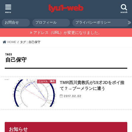
menu
search
お問合せ
プロフィール
プライバシーポリシー
アドレス（URL）が変更になりました。
HOME
タグ : 自己保守
自己保守
ニュース・事件
TMR西川貴教氏が19才JDをポイ捨
て？→ブーメランに遭う
2017.02.02
お知らせ