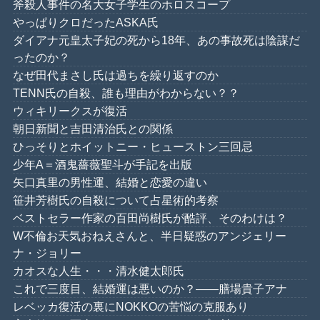
斧殺人事件の名大女子学生のホロスコープ
やっぱりクロだったASKA氏
ダイアナ元皇太子妃の死から18年、あの事故死は陰謀だ
ったのか？
なぜ田代まさし氏は過ちを繰り返すのか
TENN氏の自殺、誰も理由がわからない？？
ウィキリークスが復活
朝日新聞と吉田清治氏との関係
ひっそりとホイットニー・ヒューストン三回忌
少年A＝酒鬼薔薇聖斗が手記を出版
矢口真里の男性運、結婚と恋愛の違い
笹井芳樹氏の自殺について占星術的考察
ベストセラー作家の百田尚樹氏が酷評、そのわけは？
W不倫お天気おねえさんと、半日疑惑のアンジェリー
ナ・ジョリー
カオスな人生・・・清水健太郎氏
これで三度目、結婚運は悪いのか？――膳場貴子アナ
レベッカ復活の裏にNOKKOの苦悩の克服あり