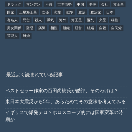
ドラッグ
マンデン
不倫
世界情勢
中国
事件
会社
冥王星
国家
土星海王星
女優
恋愛
戦争
政治
政治家
日本
有名人
死亡
殺人
浮気
海外
海王星
混乱
火星
犠牲
男女関係
疑惑
病気
相性
組織
経営
結婚
自殺
自民党
芸能人
離婚
最近よく読まれている記事
ベストセラー作家の百田尚樹氏が酷評、そのわけは？
東日本大震災から5年、あらためてその意味を考えてみる
イギリスで爆発テロ？ホロスコープ的には国家変革の時
期か