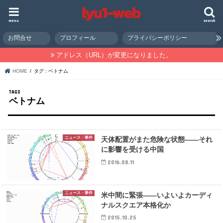
menu
search
お問合せ
プロフィール
プライバシーポリシー
アドレス（URL）が変更になりました。
HOME
タグ : ベトナム
ベトナム
ニュース・事件
天体配置がまた危険な状態――それ
に影響を受ける中国
2016.08.11
ニュース・事件
米中間に緊張――いよいよカーディ
ナルスクエア本格化か
2015.10.25