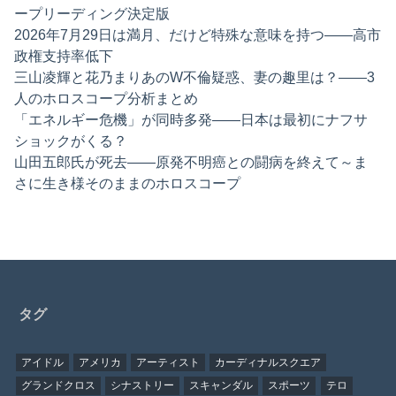
ープリーディング決定版
2026年7月29日は満月、だけど特殊な意味を持つ——高市
政権支持率低下
三山凌輝と花乃まりあのW不倫疑惑、妻の趣里は？——3
人のホロスコープ分析まとめ
「エネルギー危機」が同時多発——日本は最初にナフサ
ショックがくる？
山田五郎氏が死去——原発不明癌との闘病を終えて～ま
さに生き様そのままのホロスコープ
タグ
アイドル
アメリカ
アーティスト
カーディナルスクエア
グランドクロス
シナストリー
スキャンダル
スポーツ
テロ