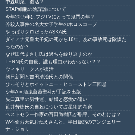
中森明菜、復活？
STAP細胞の陰謀論について
今年2015年はフジTVにとって鬼門の年？
斧殺人事件の名大女子学生のホロスコープ
やっぱりクロだったASKA氏
ダイアナ元皇太子妃の死から18年、あの事故死は陰謀だ
ったのか？
なぜ田代まさし氏は過ちを繰り返すのか
TENN氏の自殺、誰も理由がわからない？？
ウィキリークスが復活
朝日新聞と吉田清治氏との関係
ひっそりとホイットニー・ヒューストン三回忌
少年A＝酒鬼薔薇聖斗が手記を出版
矢口真里の男性運、結婚と恋愛の違い
笹井芳樹氏の自殺について占星術的考察
ベストセラー作家の百田尚樹氏が酷評、そのわけは？
W不倫お天気おねえさんと、半日疑惑のアンジェリー
ナ・ジョリー