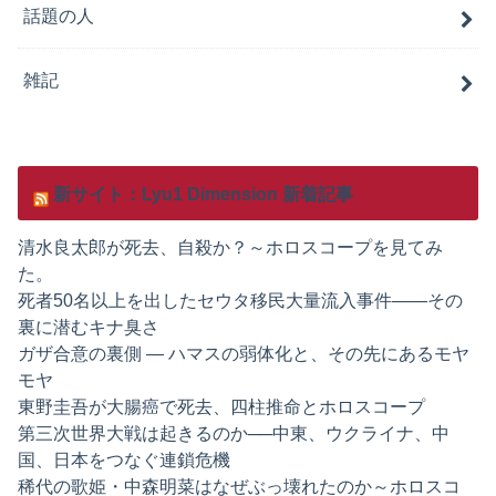
話題の人
雑記
新サイト：Lyu1 Dimension 新着記事
清水良太郎が死去、自殺か？～ホロスコープを見てみ
た。
死者50名以上を出したセウタ移民大量流入事件——その
裏に潜むキナ臭さ
ガザ合意の裏側 ― ハマスの弱体化と、その先にあるモヤ
モヤ
東野圭吾が大腸癌で死去、四柱推命とホロスコープ
第三次世界大戦は起きるのか──中東、ウクライナ、中
国、日本をつなぐ連鎖危機
稀代の歌姫・中森明菜はなぜぶっ壊れたのか～ホロスコ